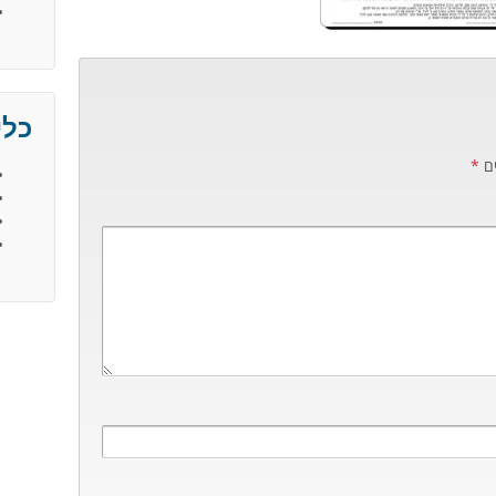
כלי
ים
*