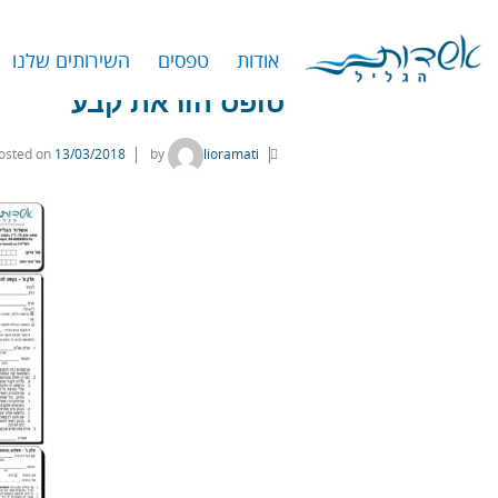
דף הבית
›
טפסים
›
טופס הוראת קבע
אודות
טפסים
השירותים שלנו
טופס הוראת קבע
osted on
13/03/2018
by
lioramati