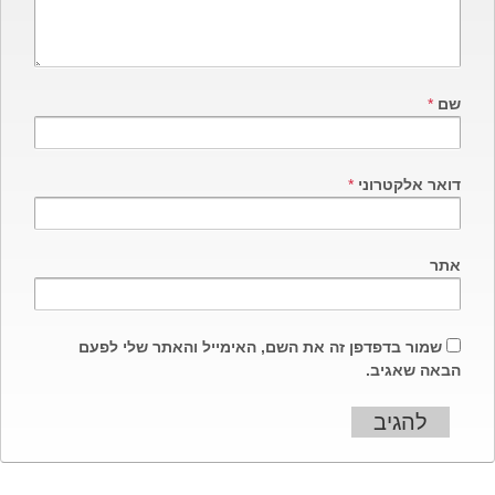
spellcheck
גופן קריא
שם
*
ניגודיות צבעים
דואר אלקטרוני
*
brightness_low
brightness_high
ניגודיות בהירה
ניגודיות כהה
אתר
קישורים
שמור בדפדפן זה את השם, האימייל והאתר שלי לפעם
font_download
format_underlined
הבאה שאגיב.
קו תחתי לקישורים
סימון קישורים
cached
איפוס
כל