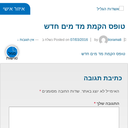
איזור אישי
דף הבית
›
טפסים
›
טופס הקמת מד מים חדש
טופס הקמת מד מים חדש
כללי
title
visibility_off
lioramati
by
07/03/2016
Posted on
נשלח ב
—
אין תגובות ↓
ביטול הבהובים
סימון כותרות
טופס הקמת מד מים חדש
זום
כתיבת תגובה
zoom_in
zoom_out
התרחק
התקרב
האימייל לא יוצג באתר.
שדות החובה מסומנים
*
התגובה שלך
*
גופנים
add_circle_outline
remove_circle_outlin
Increase font
Decrease font