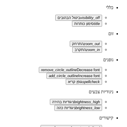
כללי
visibility_off
ביטול הבהובים
title
סימון כותרות
זום
zoom_out
התרחק
zoom_in
התקרב
גופנים
remove_circle_outline
Decrease font
add_circle_outline
Increase font
spellcheck
גופן קריא
ניגודיות צבעים
brightness_high
ניגודיות בהירה
brightness_low
ניגודיות כהה
קישורים