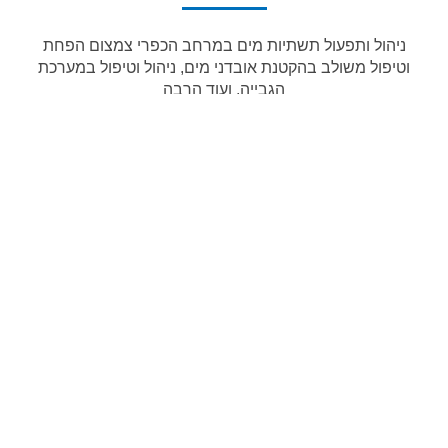
ניהול ותפעול תשתיות מים במרחב הכפרי צמצום הפחת
וטיפול משולב בהקטנת אובדני מים, ניהול וטיפול במערכת
הגבייה, ועוד הרבה
טיפים לחסכון במים
אוסף רעיונות לחסכון במים במשק הביתי שלנו: במקלחת
ואמבטיה, בשירותים, בזמן הדחת כלים והכביסה ובגינה
צור קשר