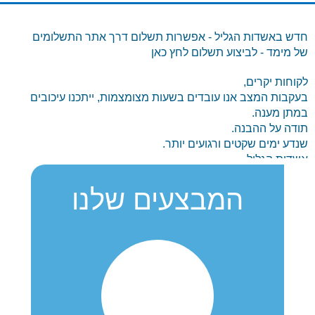
חדש באשדות הגליל - אפשרות תשלום דרך אתר התשלומים
של מימד - לביצוע תשלום לחץ כאן
לקוחות יקרים,
בעקבות המצב אנו עובדים בשעות מצומצמות, ייתכנו עיכובים
במתן מענה.
תודה על ההבנה.
שנדע ימים שקטים ורגועים יותר.
אשדות הגליל
info@ashdot-hagalil.co.il
04-6060063
המבצעים שלנו
עודכנו תעריפי המים והביוב לשנת 2023
לחצו כאן להורדת ספר תעריפי המים והביוב – תעריפים
לצרכני מים וביוב (מקורות, ספקים מקומיים ותאגידים) – יולי
2023