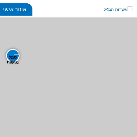
איזור אישי
כללי
title
visibility_off
ביטול הבהובים
סימון כותרות
זום
zoom_in
zoom_out
התרחק
התקרב
גופנים
add_circle_outline
remove_circle_outlin
Increase font
Decrease font