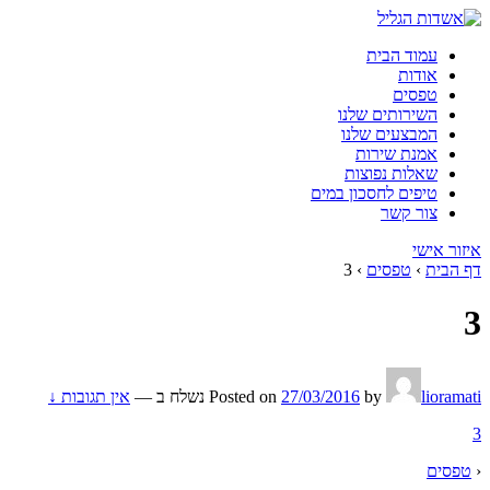
עמוד הבית
אודות
טפסים
השירותים שלנו
המבצעים שלנו
אמנת שירות
שאלות נפוצות
טיפים לחסכון במים
צור קשר
איזור אישי
דף הבית
›
טפסים
›
3
3
lioramati
by
27/03/2016
Posted on
נשלח ב
—
אין תגובות ↓
3
‹
טפסים