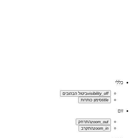
כללי
visibility_off
ביטול הבהובים
title
סימון כותרות
זום
zoom_out
התרחק
zoom_in
התקרב