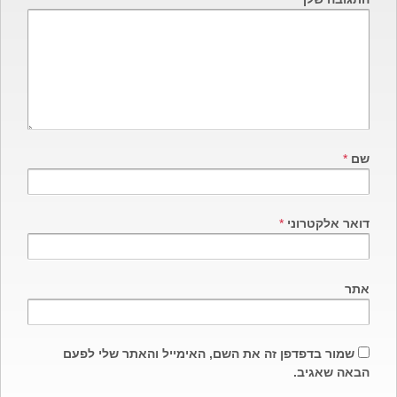
spellcheck
גופן קריא
ניגודיות צבעים
brightness_low
brightness_high
שם
*
ניגודיות בהירה
ניגודיות כהה
דואר אלקטרוני
*
קישורים
font_download
format_underlined
אתר
קו תחתי לקישורים
סימון קישורים
cached
שמור בדפדפן זה את השם, האימייל והאתר שלי לפעם
איפוס
הבאה שאגיב.
כל