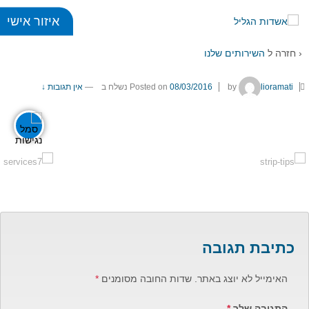
איזור אישי
services6
‹ חזרה ל
השירותים שלנו
כללי
lioramati
by
08/03/2016
Posted on
נשלח ב
—
אין תגובות ↓
title
visibility_off
ביטול הבהובים
סימון כותרות
זום
zoom_in
zoom_out
התרחק
התקרב
כתיבת תגובה
גופנים
האימייל לא יוצג באתר.
שדות החובה מסומנים
*
add_circle_outline
remove_circle_outlin
Increase font
Decrease font
התגובה שלך
*