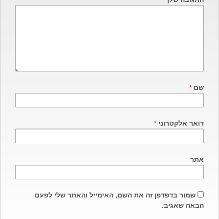
spellcheck
גופן קריא
ניגודיות צבעים
brightness_low
brightness_high
שם
*
ניגודיות בהירה
ניגודיות כהה
דואר אלקטרוני
*
קישורים
font_download
format_underlined
אתר
קו תחתי לקישורים
סימון קישורים
cached
שמור בדפדפן זה את השם, האימייל והאתר שלי לפעם
איפוס
הבאה שאגיב.
כל